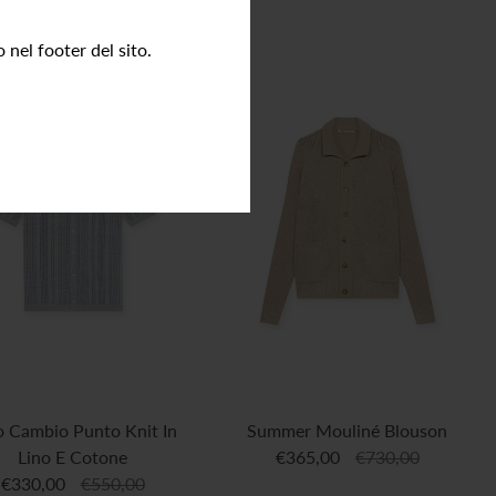
 nel footer del sito.
o Cambio Punto Knit In
Summer Mouliné Blouson
Lino E Cotone
€365,00
€730,00
€330,00
€550,00