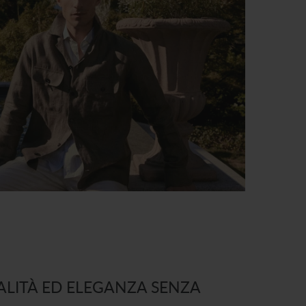
R
O
P
D
O
W
N
_
L
A
B
E
LITÀ ED ELEGANZA SENZA
L