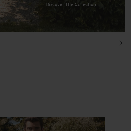
R
Discover The Collection
A
L
.
L
A
N
G
U
A
G
E
.
D