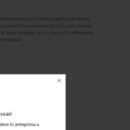
ibrio tra tessuti e filati pregiati, imbottiture
ità cromatiche armoniose dà vita a una visione
i lusso discreto, in cui comfort e raffinatezza
perfezione.
×
ssari
edere in anteprima a