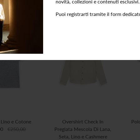
novità, collezioni e contenuti esclusivi.
Puoi registrarti tramite il form dedicato
n Lino e Cotone
Overshirt Check In
Pol
00
€250,00
Pregiata Mescola Di Lana,
Seta, Lino e Cashmere