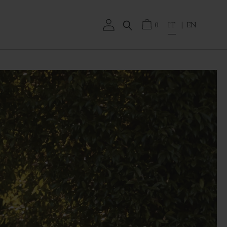
T
0
IT
EN
R
A
N
S
L
A
T
I
O
N
M
I