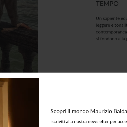
TEMPO
Un sapiente equil
leggere e tonal
contemporanea d
si fondono alla 
Scopri il mondo Maurizio Balda
Iscriviti alla nostra newsletter per acc