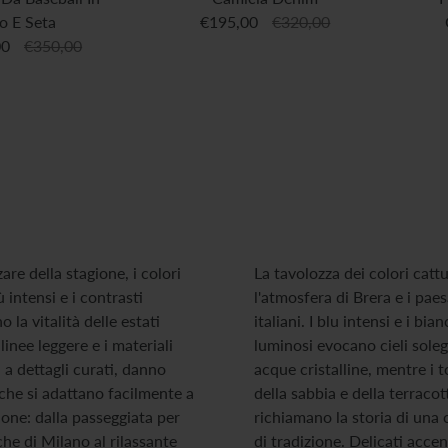
o E Seta
€195,00
€320,00
00
€350,00
are della stagione, i colori
La tavolozza dei colori catt
ù intensi e i contrasti
l'atmosfera di Brera e i pae
 la vitalità delle estati
italiani. I blu intensi e i bian
 linee leggere e i materiali
luminosi evocano cieli soleg
i a dettagli curati, danno
acque cristalline, mentre i t
 che si adattano facilmente a
della sabbia e della terracot
one: dalla passeggiata per
richiamano la storia di una c
iche di Milano al rilassante
di tradizione. Delicati accen