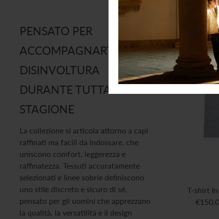
PENSATO PER
ACCOMPAGNARTI CON
DISINVOLTURA
DURANTE TUTTA LA
STAGIONE
La collezione si articola attorno a capi
raffinati ma facili da indossare, che
uniscono comfort, leggerezza e
raffinatezza. Tessuti accuratamente
selezionati e linee sobrie definiscono
uno stile discreto e sicuro di sé,
T-shirt I
pensato per gli uomini che apprezzano
€150,
la qualità, la versatilità e il design