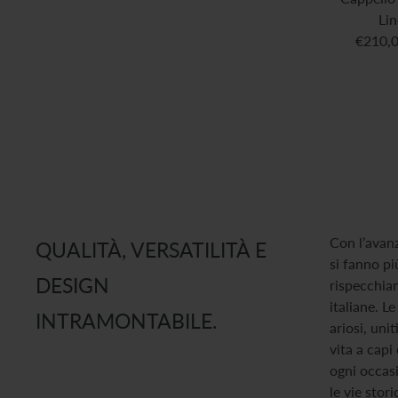
Lin
€210,
Con l’avanz
QUALITÀ, VERSATILITÀ E
si fanno pi
DESIGN
rispecchiano
italiane. Le
INTRAMONTABILE.
ariosi, unit
vita a capi
ogni occasi
le vie stor