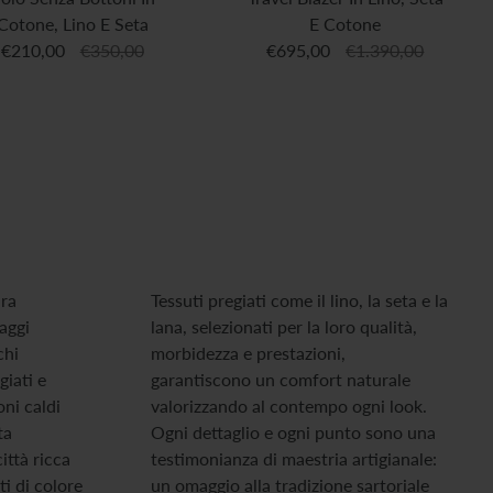
Cotone, Lino E Seta
E Cotone
€210,00
€350,00
€695,00
€1.390,00
ura
Tessuti pregiati come il lino, la seta e la
saggi
lana, selezionati per la loro qualità,
chi
morbidezza e prestazioni,
giati e
garantiscono un comfort naturale
oni caldi
valorizzando al contempo ogni look.
ta
Ogni dettaglio e ogni punto sono una
ittà ricca
testimonianza di maestria artigianale:
ti di colore
un omaggio alla tradizione sartoriale