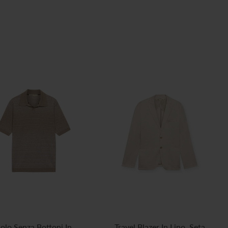
olo Senza Bottoni In
Travel Blazer In Lino, Seta