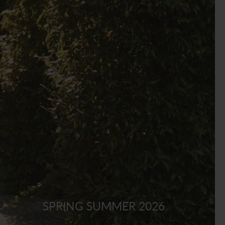
S
S
I
N
G
:
I
T
.
G
E
N
SPRING SUMMER 2026
E